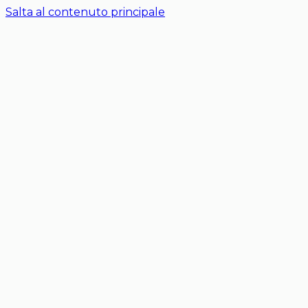
Salta al contenuto principale
Chi siamo
Contatti
Affida il tuo immobile